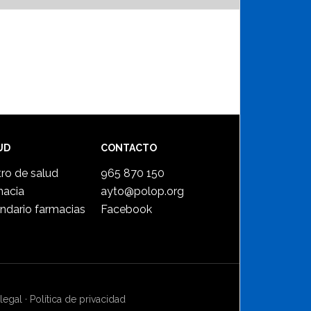
UD
CONTACTO
ro de salud
965 870 150
macia
ayto@polop.org
ndario farmacias
Facebook
legal
·
Política de privacidad