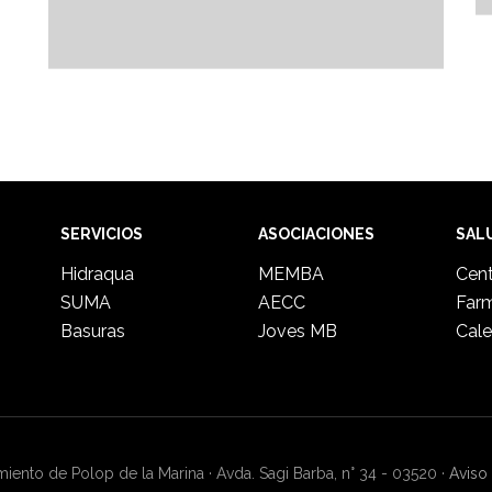
SERVICIOS
ASOCIACIONES
SAL
Hidraqua
MEMBA
Cent
SUMA
AECC
Far
Basuras
Joves MB
Cale
ento de Polop de la Marina · Avda. Sagi Barba, n° 34 - 03520 ·
Aviso 