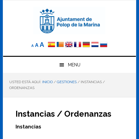
Saltar
Saltar
Saltar
a
al
al
la
contenido
pie
navegación
principal
de
principal
página
Reducir
Tamaño
Aumentar
A
A
A
el
de
el
tamaño
letra
de
tamaño
letra.
MENU
normal.
de
USTED ESTÁ AQUÍ:
INICIO
/
GESTIONES
/
INSTANCIAS /
letra
ORDENANZAS
Instancias / Ordenanzas
Instancias