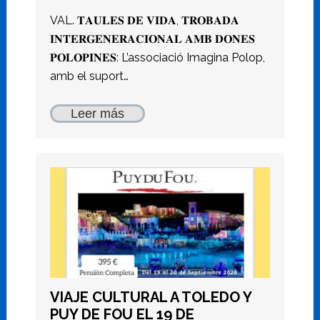
VAL. 𝐓𝐀𝐔𝐋𝐄𝐒 𝐃𝐄 𝐕𝐈𝐃𝐀, 𝐓𝐑𝐎𝐁𝐀𝐃𝐀
𝐈𝐍𝐓𝐄𝐑𝐆𝐄𝐍𝐄𝐑𝐀𝐂𝐈𝐎𝐍𝐀𝐋 𝐀𝐌𝐁 𝐃𝐎𝐍𝐄𝐒
𝐏𝐎𝐋𝐎𝐏𝐈𝐍𝐄𝐒: L’associació Imagina Polop,
amb el suport…
Leer más
VIAJE CULTURAL A TOLEDO Y
PUY DE FOU EL 19 DE