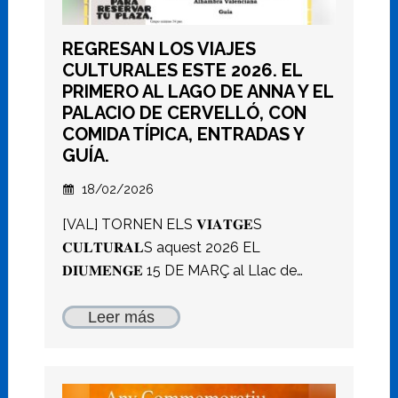
REGRESAN LOS VIAJES
CULTURALES ESTE 2026. EL
PRIMERO AL LAGO DE ANNA Y EL
PALACIO DE CERVELLÓ, CON
COMIDA TÍPICA, ENTRADAS Y
GUÍA.
18/02/2026
[VAL] TORNEN ELS 𝐕𝐈𝐀𝐓𝐆𝐄S
𝐂𝐔𝐋𝐓𝐔𝐑𝐀𝐋S aquest 2026 EL
𝐃𝐈𝐔𝐌𝐄𝐍𝐆𝐄 15 DE MARÇ al Llac de…
Leer más