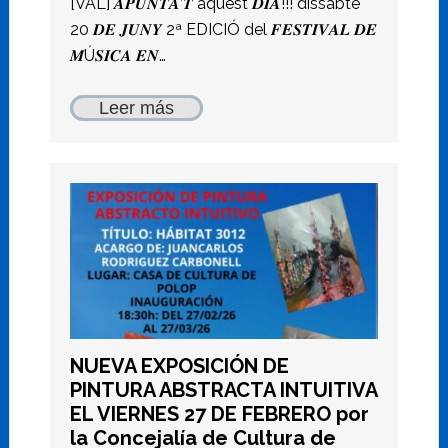
[VAL] 𝑨𝑷𝑼𝑵𝑻𝑨’𝑻 aquest 𝑫𝑰𝑨!!! dissabte
20 𝑫𝑬 𝑱𝑼𝑵𝒀 2ª EDICIÓ del 𝑭𝑬𝑺𝑻𝑰𝑽𝑨𝑳 𝑫𝑬
𝑴Ú𝑺𝑰𝑪𝑨 𝑬𝑵…
Leer más
NUEVA EXPOSICIÓN DE
PINTURA ABSTRACTA INTUITIVA
EL VIERNES 27 DE FEBRERO por
la Concejalía de Cultura de