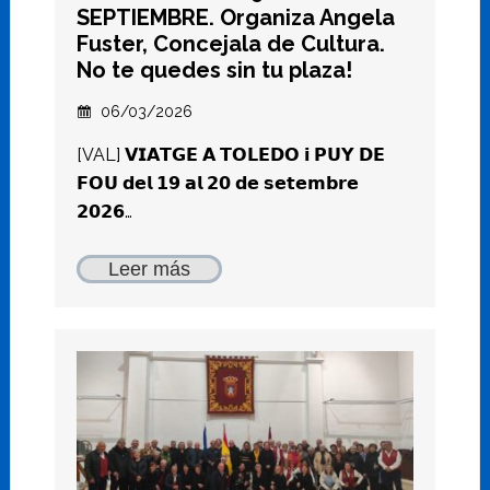
SEPTIEMBRE. Organiza Angela
Fuster, Concejala de Cultura.
No te quedes sin tu plaza!
06/03/2026
[VAL] 𝗩𝗜𝗔𝗧𝗚𝗘 𝗔 𝗧𝗢𝗟𝗘𝗗𝗢 𝗶 𝗣𝗨𝗬 𝗗𝗘
𝗙𝗢𝗨 𝗱𝗲𝗹 𝟭𝟵 𝗮𝗹 𝟮𝟬 𝗱𝗲 𝘀𝗲𝘁𝗲𝗺𝗯𝗿𝗲
𝟮𝟬𝟮𝟲…
Leer más