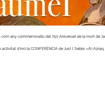
6 com any commemoratiu del 750 Aniversari de la mort de Jau
 activitat d´inci la CONFERÈNCIA de Just I. Sellés «Al-Azraq, en