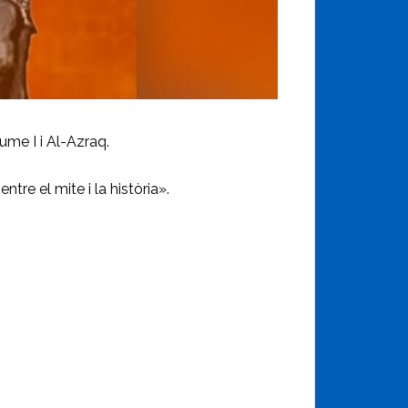
me I i Al-Azraq.
tre el mite i la història».