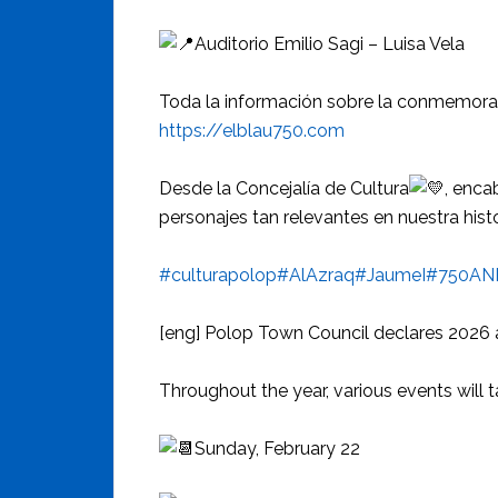
Auditorio Emilio Sagi – Luisa Vela
Toda la información sobre la conmemoració
https://elblau750.com
Desde la Concejalía de Cultura
, enca
personajes tan relevantes en nuestra histo
#culturapolop
#AlAzraq
#JaumeI
#750AN
[eng] Polop Town Council declares 2026 
Throughout the year, various events will t
Sunday, February 22