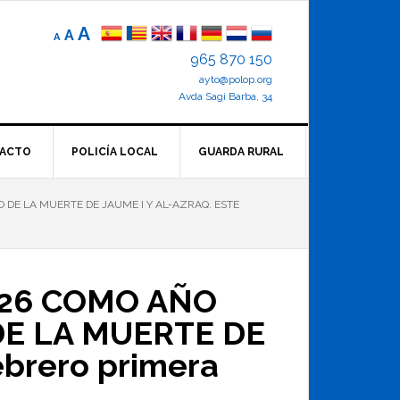
Reducir
Tamaño
Aumentar
A
A
A
el
de
el
965 870 150
tamaño
letra
de
ayto@polop.org
tamaño
letra.
normal.
Avda Sagi Barba, 34
de
letra
ACTO
POLICÍA LOCAL
GUARDA RURAL
DE LA MUERTE DE JAUME I Y AL-AZRAQ. ESTE
026 COMO AÑO
E LA MUERTE DE
ebrero primera