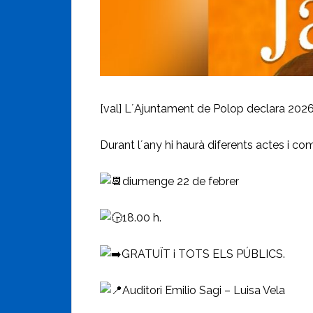
[val] L´Ajuntament de Polop declara 202
Durant l´any hi haurà diferents actes i com
diumenge 22 de febrer
18.00 h.
GRATUÏT i TOTS ELS PÚBLICS.
Auditori Emilio Sagi – Luisa Vela