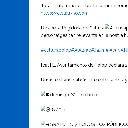
Tota la informació sobre la commemoració i
https://elblau750.com
Des de la Regidoria de Cultura
, enca
personatges tan rellevants en la nostra his
#culturapolop
#AlAzraq
#JaumeI
#750AN
[cas] El Ayuntamiento de Polop declara 
Durante el año habrán diferentes actos, y
domingo 22 de febrero
18.00 h.
GRATUITO y TODOS LOS PÚBLICOS