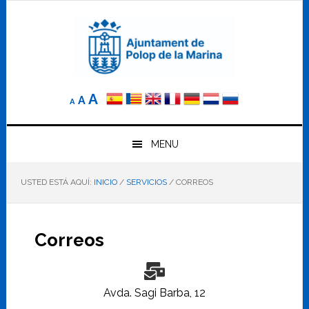
Saltar
Saltar
Saltar
a
al
al
la
contenido
pie
navegación
principal
de
principal
página
Reducir
Tamaño
Aumentar
A
A
A
el
de
el
tamaño
letra
de
tamaño
letra.
MENU
normal.
de
USTED ESTÁ AQUÍ:
INICIO
/
SERVICIOS
/
CORREOS
letra
Correos
Avda. Sagi Barba, 12