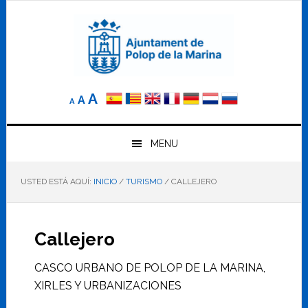
Saltar
Saltar
Saltar
a
al
al
la
contenido
pie
navegación
principal
de
principal
página
Reducir
Tamaño
Aumentar
A
A
A
el
de
el
tamaño
letra
de
tamaño
letra.
MENU
normal.
de
USTED ESTÁ AQUÍ:
INICIO
/
TURISMO
/
CALLEJERO
letra
Callejero
CASCO URBANO DE POLOP DE LA MARINA,
XIRLES Y URBANIZACIONES