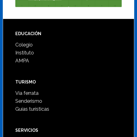
Footer
EDUCACIÓN
Colegio
Instituto
AMPA
TURISMO
Vía ferrata
Senderismo
Guías turísticas
SERVICIOS