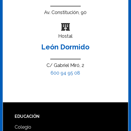
Av. Constitución, 90
Hostal
León Dormido
C/ Gabriel Miró, 2
600 94 95 08
Footer
EDUCACIÓN
Colegio