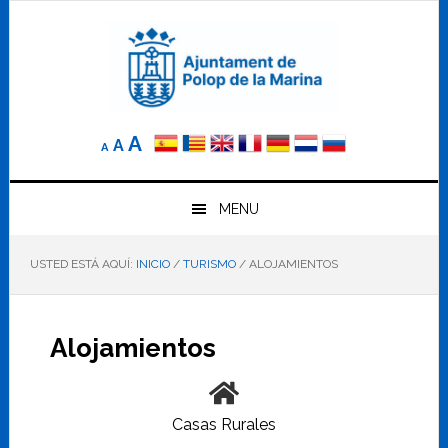
Saltar
Saltar
Saltar
a
al
al
la
contenido
pie
navegación
principal
de
principal
página
Reducir
Tamaño
Aumentar
A
A
A
el
de
el
tamaño
letra
de
tamaño
letra.
MENU
normal.
de
USTED ESTÁ AQUÍ:
INICIO
/
TURISMO
/
ALOJAMIENTOS
letra
Alojamientos
Casas Rurales