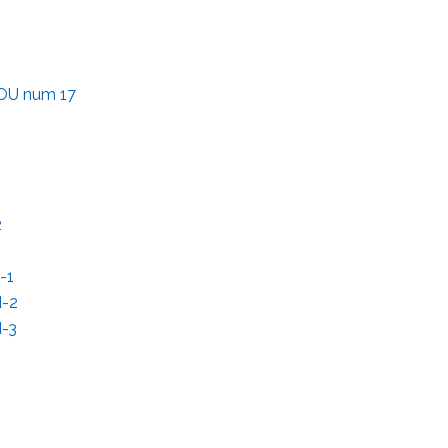
GOU num 17
2
-1
-2
-3