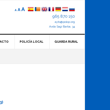
Reducir
Tamaño
Aumentar
A
A
A
el
de
el
965 870 150
tamaño
letra
de
ayto@polop.org
tamaño
letra.
normal.
Avda Sagi Barba, 34
de
letra
ACTO
POLICÍA LOCAL
GUARDA RURAL
3)