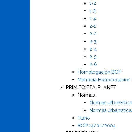
1-2
1-3
1-4
2
-1
2-
2
2-3
2-4
2-5
2-6
Homologación BOP
Memoria Homologación
PRIM FOIETA-PLANET
Normas
Normas urbanística
Normas urbanístic
Plano
BOP 14/01/2004