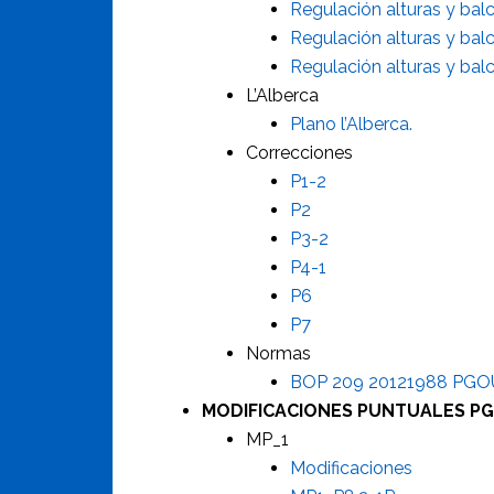
Regulación alturas y ba
Regulación alturas y ba
Regulación alturas y ba
L’Alberca
Plano l’Alberca.
Correcciones
P1-2
P2
P3-2
P4-1
P6
P7
Normas
BOP 209 20121988 PGO
MODIFICACIONES PUNTUALES P
MP_1
Modificaciones