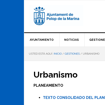
Saltar
Saltar
Saltar
a
al
al
la
contenido
pie
navegación
principal
de
principal
página
AYUNTAMIENTO
NOTICIAS
GESTIONE
USTED ESTÁ AQUÍ:
INICIO
/
GESTIONES
/
URBANISMO
Urbanismo
PLANEAMIENTO
TEXTO CONSOLIDADO DEL PLANE