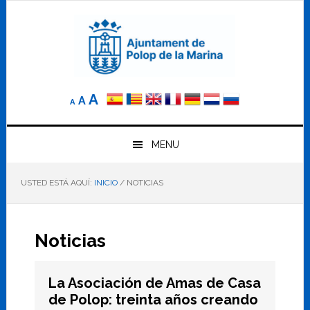
Saltar
Saltar
Saltar
a
al
al
la
contenido
pie
navegación
principal
de
principal
página
Reducir
Tamaño
Aumentar
A
A
A
el
de
el
tamaño
letra
de
tamaño
letra.
MENU
normal.
de
USTED ESTÁ AQUÍ:
INICIO
/
NOTICIAS
letra
Noticias
La Asociación de Amas de Casa
de Polop: treinta años creando