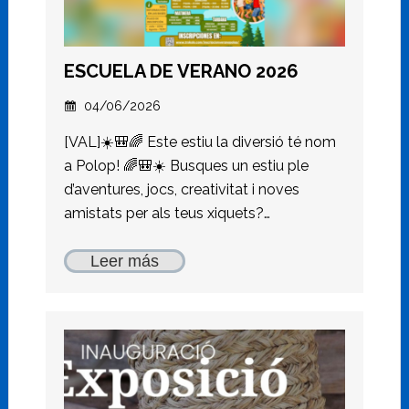
ESCUELA DE VERANO 2026
04/06/2026
[VAL]☀️🎒🌈 Este estiu la diversió té nom
a Polop! 🌈🎒☀️ Busques un estiu ple
d’aventures, jocs, creativitat i noves
amistats per als teus xiquets?…
Leer más