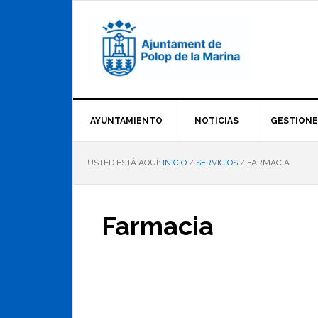
Saltar
Saltar
Saltar
a
al
al
la
contenido
pie
navegación
principal
de
principal
página
AYUNTAMIENTO
NOTICIAS
GESTIONE
USTED ESTÁ AQUÍ:
INICIO
/
SERVICIOS
/
FARMACIA
Farmacia