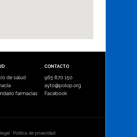
UD
CONTACTO
ro de salud
965 870 150
macia
ayto@polop.org
ndario farmacias
Facebook
legal
·
Política de privacidad