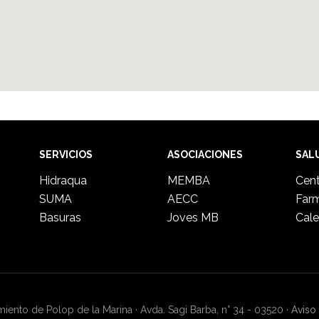
SERVICIOS
ASOCIACIONES
SAL
Hidraqua
MEMBA
Cent
SUMA
AECC
Far
Basuras
Joves MB
Cale
ento de Polop de la Marina · Avda. Sagi Barba, n° 34 - 03520 ·
Aviso 