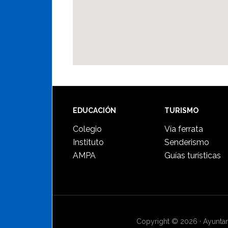
Footer
EDUCACIÓN
TURISMO
Colegio
Vía ferrata
Instituto
Senderismo
AMPA
Guías turísticas
Copyright © 2026 · Ayuntami