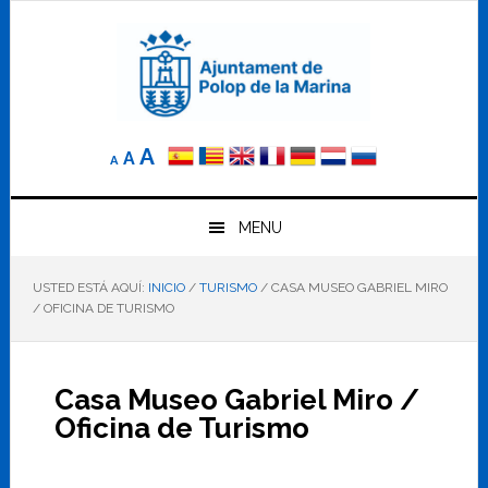
Saltar
Saltar
Saltar
a
al
al
la
contenido
pie
navegación
principal
de
principal
página
Reducir
Tamaño
Aumentar
A
A
A
el
de
el
tamaño
letra
de
tamaño
letra.
MENU
normal.
de
USTED ESTÁ AQUÍ:
INICIO
/
TURISMO
/
CASA MUSEO GABRIEL MIRO
letra
/ OFICINA DE TURISMO
Casa Museo Gabriel Miro /
Oficina de Turismo