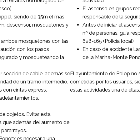
para ferratas homologado CE
actividad
asco).
El ascenso en grupos re
rappel, siendo de 35m el más
responsable de la segur
0m, descensor, mosquetones y
Antes de iniciar el ascen
nº de personas, guía res
on ambos mosquetones con las
628-165 (Policía local)
caución con los pasos
En caso de accidente ll
segurado y mosqueteando la
de la Marina-Monte Pon
r sección de cable, además se
El ayuntamiento de Polop no s
ridad de un tramo intermedio.
cometidas por los usuarios, si
s con cintas express.
estas actividades una de ellas.
(adelantamientos,
de objetos. Evitar esta
 ya que además del aumento de
 pararrayos.
 Ponotx es necesaria una