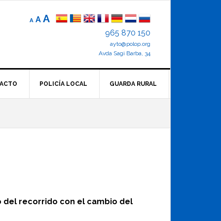
Reducir
Tamaño
Aumentar
A
A
A
el
de
el
965 870 150
tamaño
letra
de
ayto@polop.org
tamaño
letra.
normal.
Avda Sagi Barba, 34
de
letra
ACTO
POLICÍA LOCAL
GUARDA RURAL
o del recorrido con el cambio del