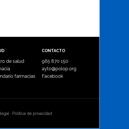
UD
CONTACTO
ro de salud
965 870 150
macia
ayto@polop.org
ndario farmacias
Facebook
legal
·
Política de privacidad