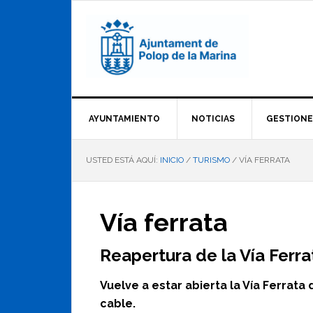
Saltar
Saltar
Saltar
a
al
al
la
contenido
pie
navegación
principal
de
principal
página
AYUNTAMIENTO
NOTICIAS
GESTIONE
USTED ESTÁ AQUÍ:
INICIO
/
TURISMO
/
VÍA FERRATA
Vía ferrata
Reapertura de la Vía Ferra
Vuelve a estar abierta la Vía Ferrata
cable.