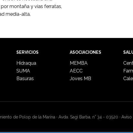
 por montaña y vías ferratas,
ad media-alta.
SERVICIOS
ASOCIACIONES
SAL
Hidraqua
MEMBA
Cent
SUMA
AECC
Far
Basuras
Joves MB
Cale
ento de Polop de la Marina · Avda. Sagi Barba, n° 34 - 03520 ·
Aviso 