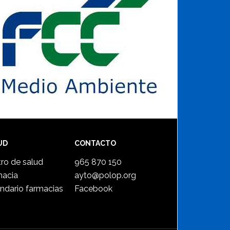
UD
CONTACTO
ro de salud
965 870 150
macia
ayto@polop.org
ndario farmacias
Facebook