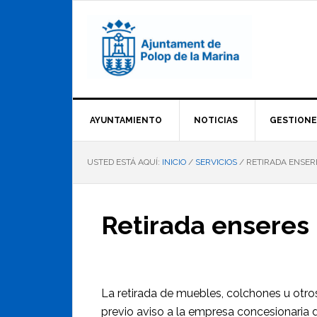
Saltar
Saltar
Saltar
a
al
al
la
contenido
pie
navegación
principal
de
principal
página
AYUNTAMIENTO
NOTICIAS
GESTIONE
USTED ESTÁ AQUÍ:
INICIO
/
SERVICIOS
/
RETIRADA ENSER
Retirada enseres
La retirada de muebles, colchones u otro
previo aviso a la empresa concesionaria de