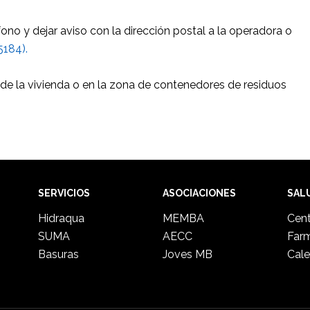
ono y dejar aviso con la dirección postal a la operadora o
5184).
 de la vivienda o en la zona de contenedores de residuos
SERVICIOS
ASOCIACIONES
SAL
Hidraqua
MEMBA
Cent
SUMA
AECC
Far
Basuras
Joves MB
Cale