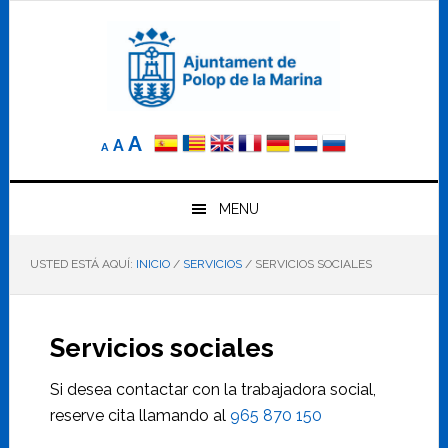
Saltar
Saltar
Saltar
a
al
al
la
contenido
pie
navegación
principal
de
principal
página
Reducir
Tamaño
Aumentar
A
A
A
el
de
el
tamaño
letra
de
tamaño
letra.
MENU
normal.
de
USTED ESTÁ AQUÍ:
INICIO
/
SERVICIOS
/
SERVICIOS SOCIALES
letra
Servicios sociales
Si desea contactar con la trabajadora social,
reserve cita llamando al
965 870 150