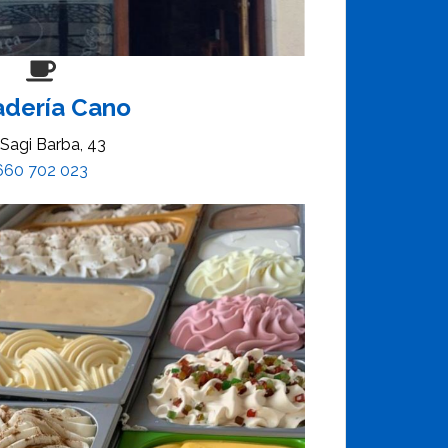
adería Cano
Sagi Barba, 43
660 702 023