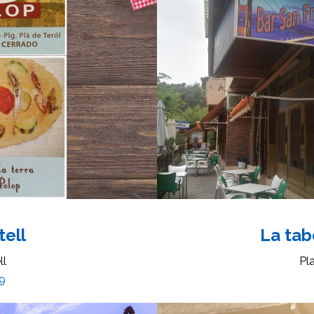
tell
La tab
ll
Pl
9