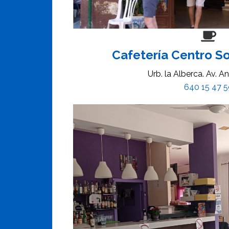
Cafetería Centro Soc
Urb. la Alberca. Av. A
640 15 47 5