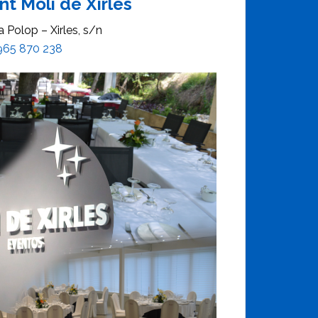
t Molí de Xirles
a Polop – Xirles, s/n
965 870 238