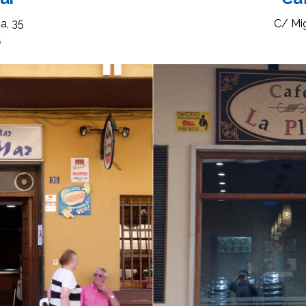
a, 35
C/ Mi
6