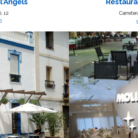
l’Àngels
Restauran
, 12
Carreter
6