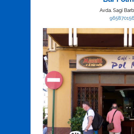
Avda. Sagi Barb
96587015