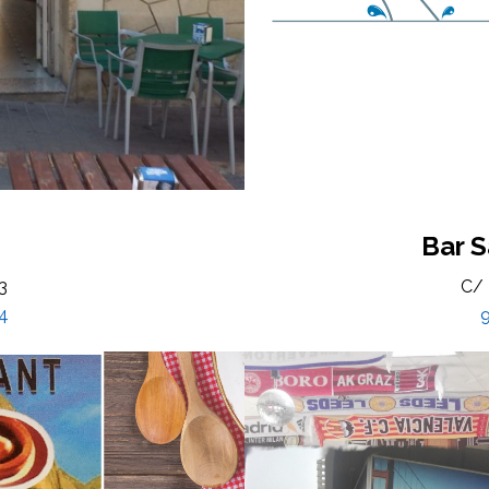
Bar S
3
C/ 
4