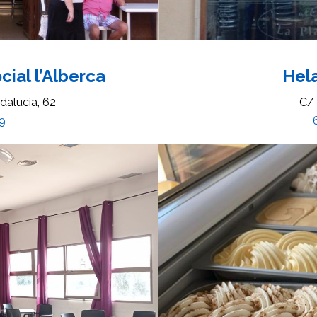
ial l’Alberca
Hel
ndalucia, 62
C/ 
9