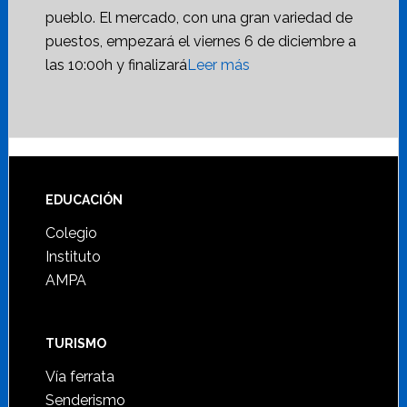
pueblo. El mercado, con una gran variedad de
puestos, empezará el viernes 6 de diciembre a
las 10:00h y finalizará
Leer más
Footer
EDUCACIÓN
Colegio
Instituto
AMPA
TURISMO
Vía ferrata
Senderismo