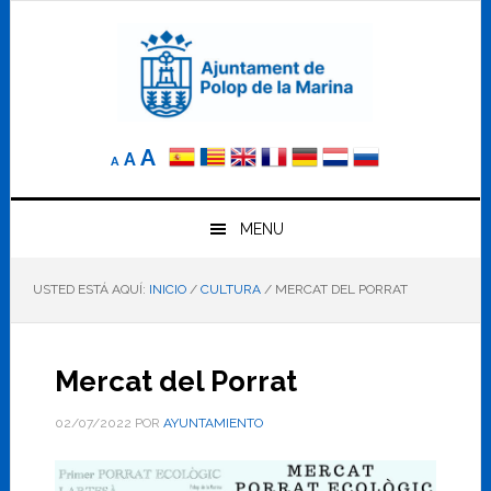
Saltar
Saltar
Saltar
a
al
al
la
contenido
pie
navegación
principal
de
principal
página
Reducir
Tamaño
Aumentar
A
A
A
el
de
el
tamaño
letra
de
tamaño
letra.
MENU
normal.
de
USTED ESTÁ AQUÍ:
INICIO
/
CULTURA
/
MERCAT DEL PORRAT
letra
Mercat del Porrat
02/07/2022
POR
AYUNTAMIENTO