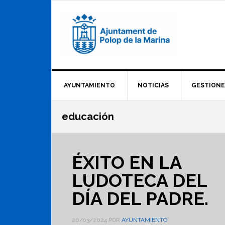
Saltar
Saltar
Saltar
a
al
al
la
contenido
pie
navegación
principal
de
principal
página
AYUNTAMIENTO
NOTICIAS
GESTIONE
educación
ÉXITO EN LA
LUDOTECA DEL
DÍA DEL PADRE.
20/03/2024
POR
AYUNTAMIENTO