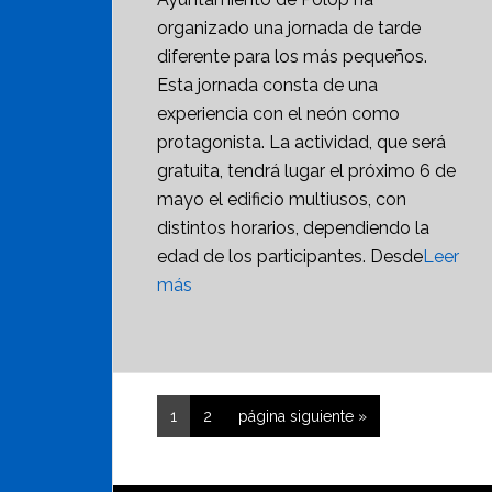
organizado una jornada de tarde
diferente para los más pequeños.
Esta jornada consta de una
experiencia con el neón como
protagonista. La actividad, que será
gratuita, tendrá lugar el próximo 6 de
mayo el edificio multiusos, con
distintos horarios, dependiendo la
edad de los participantes. Desde
Leer
más
Página
Página
Ir
1
2
página siguiente »
a
la