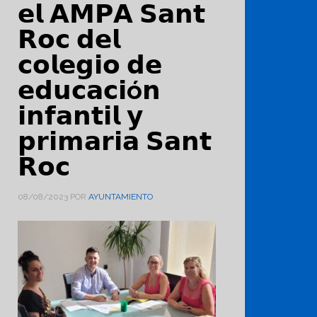
𝗲𝗹 𝗔𝗠𝗣𝗔 𝗦𝗮𝗻𝘁
𝗥𝗼𝗰 𝗱𝗲𝗹
𝗰𝗼𝗹𝗲𝗴𝗶𝗼 𝗱𝗲
𝗲𝗱𝘂𝗰𝗮𝗰𝗶ó𝗻
𝗶𝗻𝗳𝗮𝗻𝘁𝗶𝗹 𝘆
𝗽𝗿𝗶𝗺𝗮𝗿𝗶𝗮 𝗦𝗮𝗻𝘁
𝗥𝗼𝗰
08/08/2023
POR
AYUNTAMIENTO