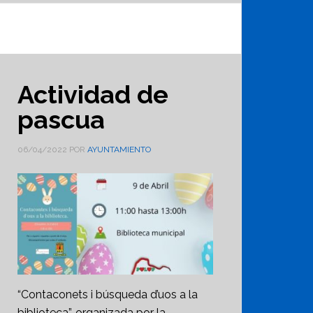
Actividad de
pascua
06/04/2022
POR
AYUNTAMIENTO
“Contaconets i búsqueda d’uos a la
biblioteca”, organizada por la