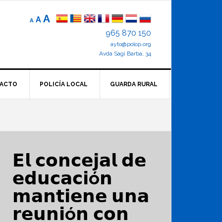
Reducir
Tamaño
Aumentar
A
A
A
el
de
el
965 870 150
tamaño
letra
de
ayto@polop.org
tamaño
letra.
normal.
Avda Sagi Barba, 34
de
letra
ACTO
POLICÍA LOCAL
GUARDA RURAL
𝗘𝗹 𝗰𝗼𝗻𝗰𝗲𝗷𝗮𝗹 𝗱𝗲
𝗲𝗱𝘂𝗰𝗮𝗰𝗶ó𝗻
𝗺𝗮𝗻𝘁𝗶𝗲𝗻𝗲 𝘂𝗻𝗮
𝗿𝗲𝘂𝗻𝗶ó𝗻 𝗰𝗼𝗻