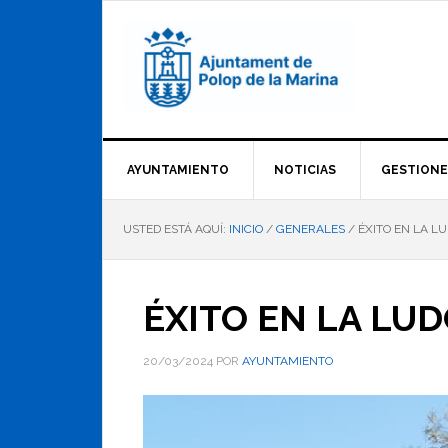
Saltar
Saltar
Saltar
a
al
al
la
contenido
pie
navegación
principal
de
principal
página
AYUNTAMIENTO
NOTICIAS
GESTIONE
USTED ESTÁ AQUÍ:
INICIO
/
GENERALES
/
ÉXITO EN LA LU
ÉXITO EN LA LUD
20/03/2024
POR
AYUNTAMIENTO