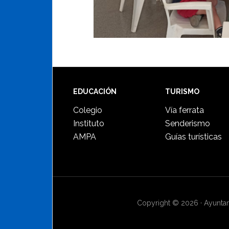
Footer
EDUCACIÓN
TURISMO
Colegio
Vía ferrata
Instituto
Senderismo
AMPA
Guías turísticas
Copyright © 2026 · Ayuntami