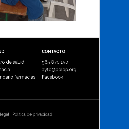
UD
CONTACTO
ro de salud
965 870 150
macia
ayto@polop.org
ndario farmacias
Facebook
legal
·
Política de privacidad