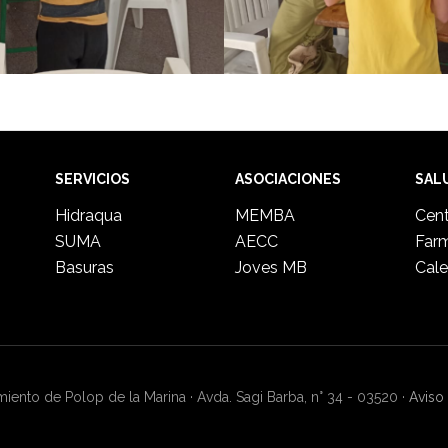
SERVICIOS
ASOCIACIONES
SAL
Hidraqua
MEMBA
Cent
SUMA
AECC
Far
Basuras
Joves MB
Cale
ento de Polop de la Marina · Avda. Sagi Barba, n° 34 - 03520 ·
Aviso 