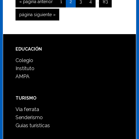
Ir
Página
Página
Página
Página
Página
«
página anterior
1
2
3
4
…
83
intermedias
a
omitidas
Ir
página siguiente »
la
a
la
Footer
EDUCACIÓN
Colegio
Instituto
AMPA
TURISMO
Vía ferrata
Senderismo
Guías turísticas