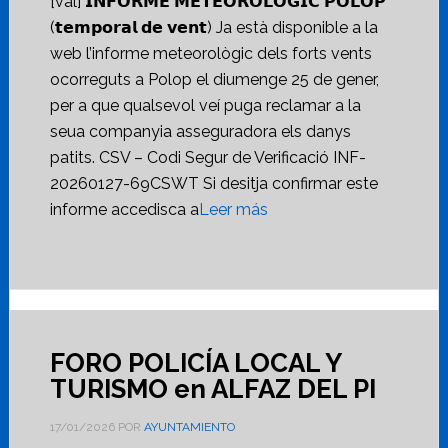
[val] 𝗜𝗡𝗙𝗢𝗥𝗠𝗘 𝗠𝗘𝗧𝗘𝗢𝗥𝗢𝗟𝗢̀𝗚𝗜𝗖 𝗣𝗢𝗟𝗢𝗣
(𝘁𝗲𝗺𝗽𝗼𝗿𝗮𝗹 𝗱𝗲 𝘃𝗲𝗻𝘁) Ja està disponible a la
web l’informe meteorològic dels forts vents
ocorreguts a Polop el diumenge 25 de gener,
per a que qualsevol veí puga reclamar a la
seua companyia asseguradora els danys
patits. CSV – Codi Segur de Verificació INF-
20260127-69CSWT Si desitja confirmar este
informe accedisca a
Leer más
FORO POLICÍA LOCAL Y
TURISMO en ALFAZ DEL PI
17/01/2026
POR
AYUNTAMIENTO