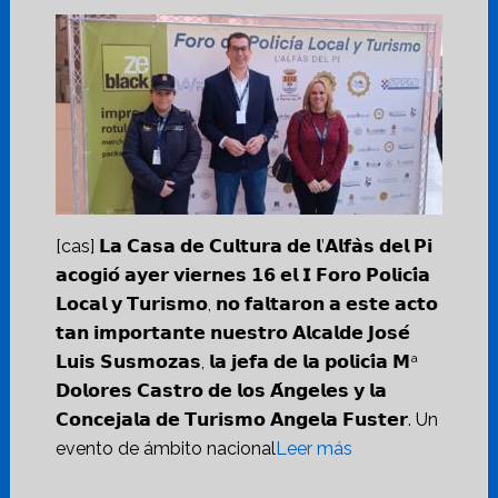
[cas] 𝗟𝗮 𝗖𝗮𝘀𝗮 𝗱𝗲 𝗖𝘂𝗹𝘁𝘂𝗿𝗮 𝗱𝗲 𝗹’𝗔𝗹𝗳𝗮̀𝘀 𝗱𝗲𝗹 𝗣𝗶
𝗮𝗰𝗼𝗴𝗶𝗼́ 𝗮𝘆𝗲𝗿 𝘃𝗶𝗲𝗿𝗻𝗲𝘀 𝟭𝟲 𝗲𝗹 𝗜 𝗙𝗼𝗿𝗼 𝗣𝗼𝗹𝗶𝗰𝗶́𝗮
𝗟𝗼𝗰𝗮𝗹 𝘆 𝗧𝘂𝗿𝗶𝘀𝗺𝗼, 𝗻𝗼 𝗳𝗮𝗹𝘁𝗮𝗿𝗼𝗻 𝗮 𝗲𝘀𝘁𝗲 𝗮𝗰𝘁𝗼
𝘁𝗮𝗻 𝗶𝗺𝗽𝗼𝗿𝘁𝗮𝗻𝘁𝗲 𝗻𝘂𝗲𝘀𝘁𝗿𝗼 𝗔𝗹𝗰𝗮𝗹𝗱𝗲 𝗝𝗼𝘀𝗲́
𝗟𝘂𝗶𝘀 𝗦𝘂𝘀𝗺𝗼𝘇𝗮𝘀, 𝗹𝗮 𝗷𝗲𝗳𝗮 𝗱𝗲 𝗹𝗮 𝗽𝗼𝗹𝗶𝗰𝗶́𝗮 𝗠ª
𝗗𝗼𝗹𝗼𝗿𝗲𝘀 𝗖𝗮𝘀𝘁𝗿𝗼 𝗱𝗲 𝗹𝗼𝘀 𝗔́𝗻𝗴𝗲𝗹𝗲𝘀 𝘆 𝗹𝗮
𝗖𝗼𝗻𝗰𝗲𝗷𝗮𝗹𝗮 𝗱𝗲 𝗧𝘂𝗿𝗶𝘀𝗺𝗼 𝗔𝗻𝗴𝗲𝗹𝗮 𝗙𝘂𝘀𝘁𝗲𝗿. Un
evento de ámbito nacional
Leer más