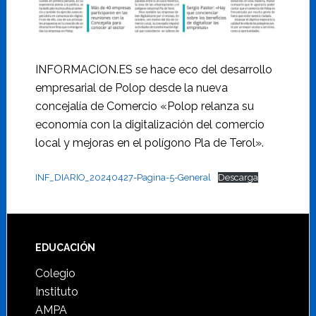
INFORMACION.ES se hace eco del desarrollo
empresarial de Polop desde la nueva
concejalía de Comercio «Polop relanza su
economía con la digitalización del comercio
local y mejoras en el polígono Pla de Terol».
INF_DIARIO_20240427-Pagina-5-General
Descarga
Footer
EDUCACIÓN
Colegio
Instituto
AMPA