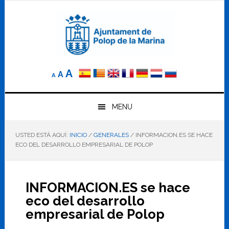
Saltar
Saltar
Saltar
a
al
al
la
contenido
pie
navegación
principal
de
principal
página
Reducir
Tamaño
Aumentar
A
A
A
el
de
el
tamaño
letra
de
tamaño
letra.
MENU
normal.
de
USTED ESTÁ AQUÍ:
INICIO
/
GENERALES
/
INFORMACION.ES SE HACE
letra
ECO DEL DESARROLLO EMPRESARIAL DE POLOP
INFORMACION.ES se hace
eco del desarrollo
empresarial de Polop