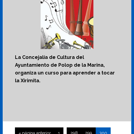
La Concejalía de Cultura del
Ayuntamiento de Polop de la Marina,
organiza un curso para aprender a tocar
la Xirimita.
Páginas
Ir
Página
Página
Página
Página
«
página anterior
1
…
298
299
300