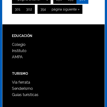
intermedias
a
Páginas
omitidas
Página
Página
Página
Ir
301
302
…
354
página siguiente »
la
intermedias
a
omitidas
la
Footer
EDUCACIÓN
Colegio
Instituto
AMPA
TURISMO
Vía ferrata
Senderismo
Guías turísticas