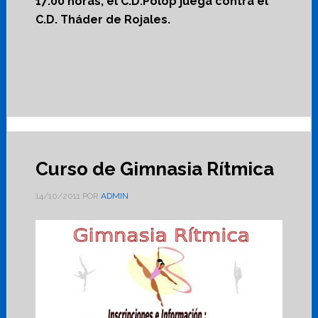
17:00 horas, el C.D.Polop juega contra el
C.D. Tháder de Rojales.
Curso de Gimnasia Rítmica
14/10/2011
POR
ADMIN