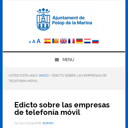
Saltar
Saltar
Saltar
a
al
al
la
contenido
pie
navegación
principal
de
principal
página
Reducir
Tamaño
Aumentar
A
A
A
el
de
el
tamaño
letra
de
tamaño
letra.
MENU
normal.
de
USTED ESTÁ AQUÍ:
INICIO
/
EDICTO SOBRE LAS EMPRESAS DE
letra
TELEFONÍA MÓVIL
Edicto sobre las empresas
de telefonía móvil
01/10/2009
POR
ADMIN