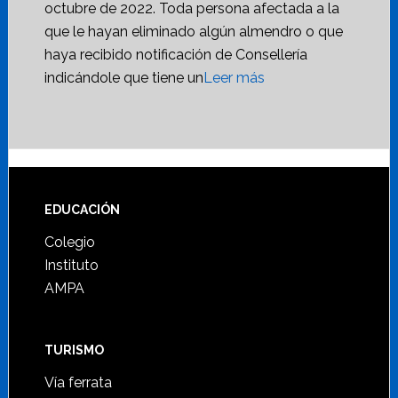
octubre de 2022. Toda persona afectada a la
que le hayan eliminado algún almendro o que
haya recibido notificación de Consellería
indicándole que tiene un
Leer más
Footer
EDUCACIÓN
Colegio
Instituto
AMPA
TURISMO
Vía ferrata