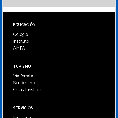
Footer
EDUCACIÓN
Colegio
Instituto
AMPA
TURISMO
Vía ferrata
Senderismo
Guías turísticas
SERVICIOS
Hidraqua