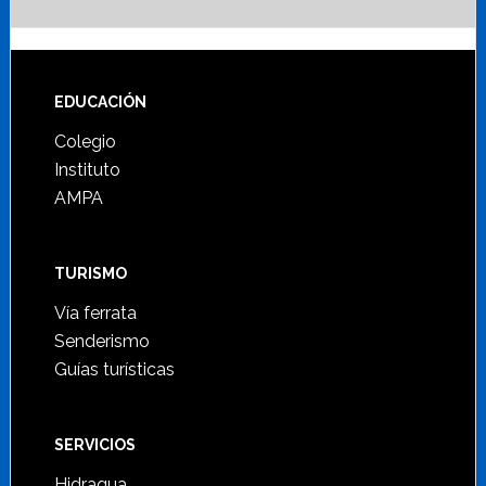
Footer
EDUCACIÓN
Colegio
Instituto
AMPA
TURISMO
Vía ferrata
Senderismo
Guías turísticas
SERVICIOS
Hidraqua