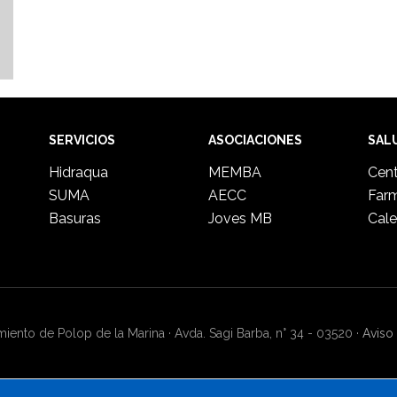
SERVICIOS
ASOCIACIONES
SAL
Hidraqua
MEMBA
Cent
SUMA
AECC
Far
Basuras
Joves MB
Cale
ento de Polop de la Marina · Avda. Sagi Barba, n° 34 - 03520 ·
Aviso 