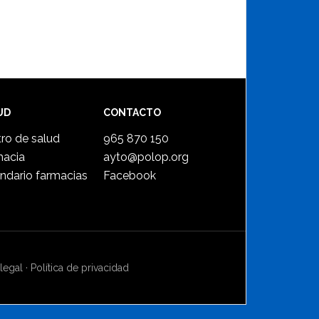
UD
CONTACTO
ro de salud
965 870 150
macia
ayto@polop.org
ndario farmacias
Facebook
legal
·
Política de privacidad