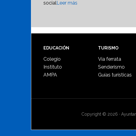
social
Leer más
Footer
EDUCACIÓN
TURISMO
Colegio
Vía ferrata
Instituto
Senderismo
AMPA
Guías turísticas
Copyright © 2026 · Ayuntami