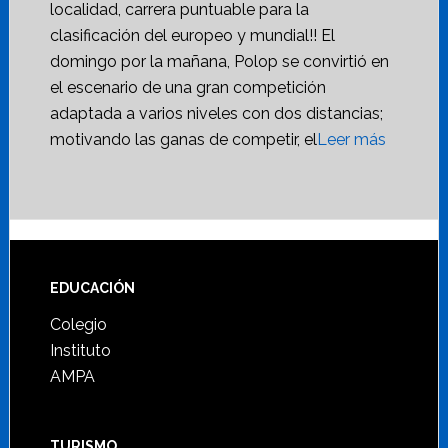
localidad, carrera puntuable para la
clasificación del europeo y mundial!! El
domingo por la mañana, Polop se convirtió en
el escenario de una gran competición
adaptada a varios niveles con dos distancias;
motivando las ganas de competir, el
Leer más
Footer
EDUCACIÓN
Colegio
Instituto
AMPA
TURISMO