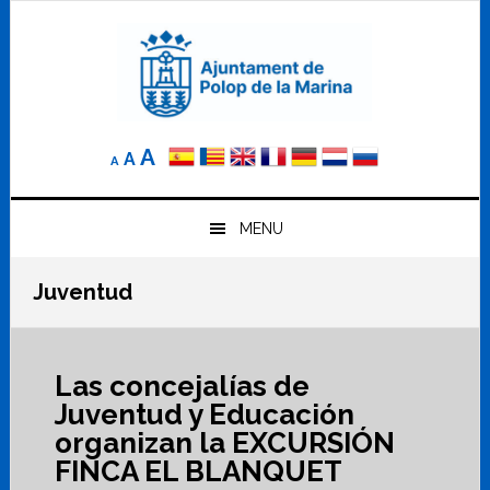
Saltar
Saltar
Saltar
a
al
al
la
contenido
pie
navegación
principal
de
principal
página
Reducir
Tamaño
Aumentar
A
A
A
el
de
el
tamaño
letra
de
tamaño
letra.
MENU
normal.
de
Juventud
letra
Las concejalías de
Juventud y Educación
organizan la EXCURSIÓN
FINCA EL BLANQUET