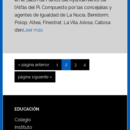
l’Alfàs del Pi. Compuesto por las concejalías y
agentes de Igualdad de La Nucía, Benidorm,
Polop, Altea, Finestrat, La Vila Joiosa, Callosa
d’en
Leer más
Ir
Página
Página
Página
Página
«
página anterior
1
2
3
4
a
Ir
página siguiente »
la
a
la
Footer
EDUCACIÓN
Colegio
Instituto