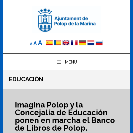
Saltar
Saltar
Saltar
a
al
al
la
contenido
pie
navegación
principal
de
principal
página
Reducir
Tamaño
Aumentar
A
A
A
el
de
el
tamaño
letra
de
tamaño
letra.
MENU
normal.
de
EDUCACIÓN
letra
Imagina Polop y la
Concejalía de Educación
ponen en marcha el Banco
de Libros de Polop.