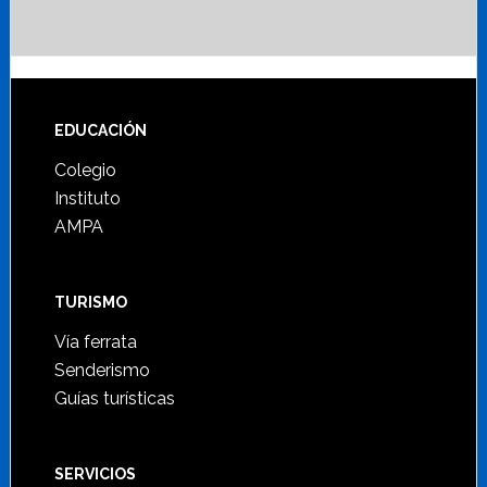
Footer
EDUCACIÓN
Colegio
Instituto
AMPA
TURISMO
Vía ferrata
Senderismo
Guías turísticas
SERVICIOS