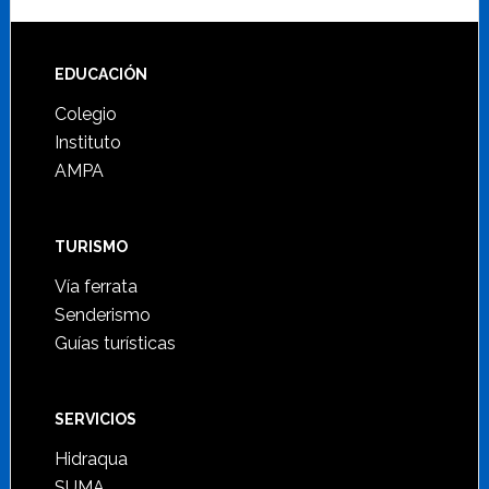
Footer
EDUCACIÓN
Colegio
Instituto
AMPA
TURISMO
Vía ferrata
Senderismo
Guías turísticas
SERVICIOS
Hidraqua
SUMA