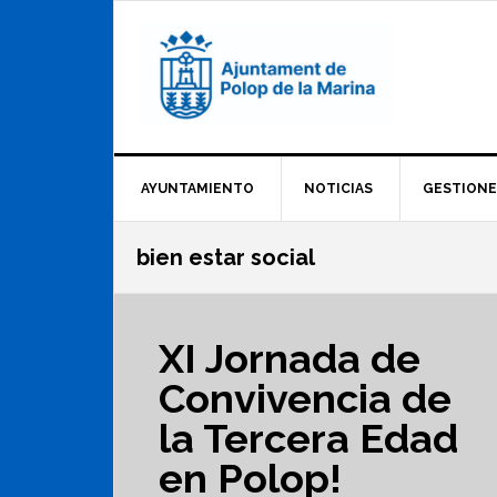
Saltar
Saltar
Saltar
a
al
al
la
contenido
pie
navegación
principal
de
principal
página
AYUNTAMIENTO
NOTICIAS
GESTIONE
bien estar social
XI Jornada de
Convivencia de
la Tercera Edad
en Polop!