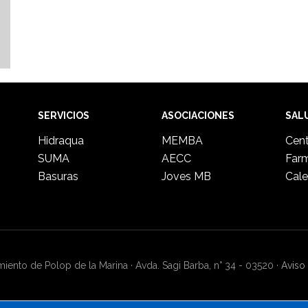
SERVICIOS
ASOCIACIONES
SAL
Hidraqua
MEMBA
Cent
SUMA
AECC
Far
Basuras
Joves MB
Cale
ento de Polop de la Marina · Avda. Sagi Barba, n° 34 - 03520 ·
Aviso 