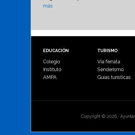
más
Footer
EDUCACIÓN
TURISMO
Colegio
Vía ferrata
Instituto
Senderismo
AMPA
Guías turísticas
Copyright © 2026 · Ayuntami