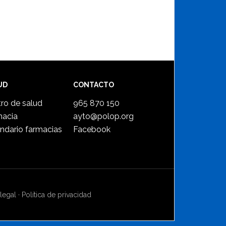
UD
CONTACTO
ro de salud
965 870 150
macia
ayto@polop.org
ndario farmacias
Facebook
legal
·
Política de privacidad