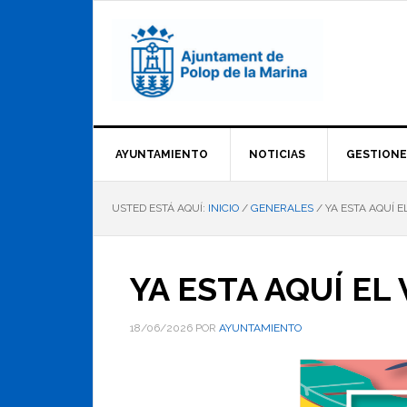
Saltar
Saltar
Saltar
a
al
al
la
contenido
pie
navegación
principal
de
principal
página
AYUNTAMIENTO
NOTICIAS
GESTIONE
USTED ESTÁ AQUÍ:
INICIO
/
GENERALES
/
YA ESTA AQUÍ 
YA ESTA AQUÍ EL
18/06/2026
POR
AYUNTAMIENTO