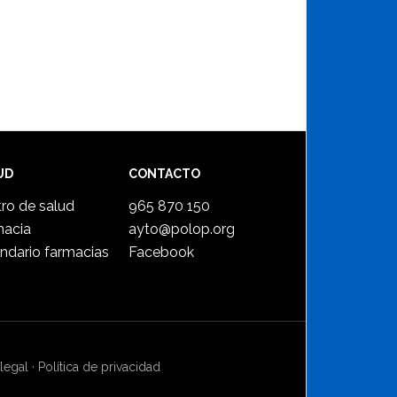
UD
CONTACTO
ro de salud
965 870 150
macia
ayto@polop.org
ndario farmacias
Facebook
legal
·
Política de privacidad