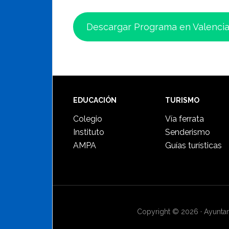
Descargar Programa en Valenci
Footer
EDUCACIÓN
TURISMO
Colegio
Vía ferrata
Instituto
Senderismo
AMPA
Guías turísticas
Copyright © 2026 · Ayuntami