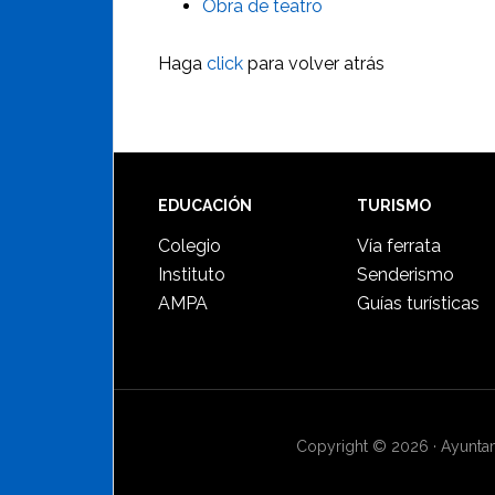
Obra de teatro
Haga
click
para volver atrás
Footer
EDUCACIÓN
TURISMO
Colegio
Vía ferrata
Instituto
Senderismo
AMPA
Guías turísticas
Copyright © 2026 · Ayuntami