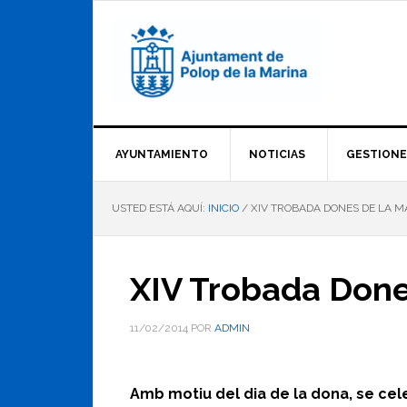
Saltar
Saltar
Saltar
a
al
al
la
contenido
pie
navegación
principal
de
principal
página
AYUNTAMIENTO
NOTICIAS
GESTIONE
USTED ESTÁ AQUÍ:
INICIO
/
XIV TROBADA DONES DE LA M
XIV Trobada Done
11/02/2014
POR
ADMIN
Amb motiu del dia de la dona, se cel