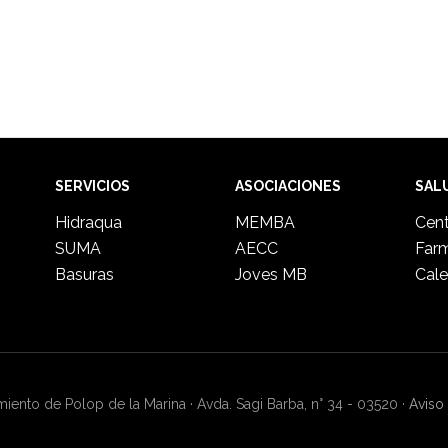
SERVICIOS
ASOCIACIONES
SAL
Hidraqua
MEMBA
Cent
SUMA
AECC
Far
Basuras
Joves MB
Cale
ento de Polop de la Marina · Avda. Sagi Barba, n° 34 - 03520 ·
Aviso 