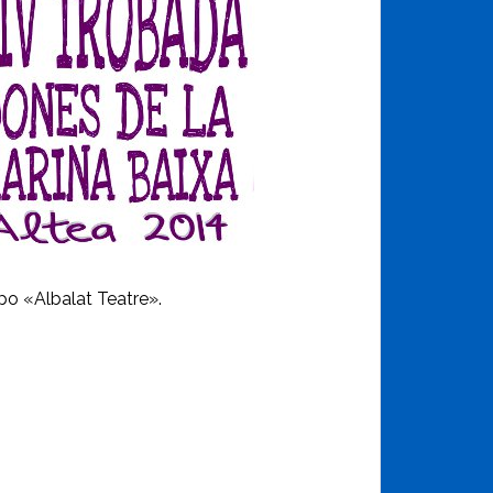
po «Albalat Teatre».