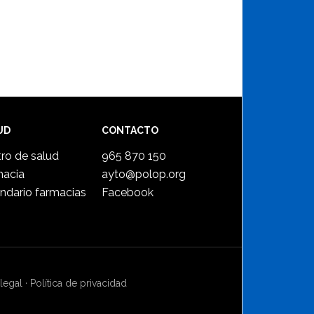
UD
CONTACTO
ro de salud
965 870 150
macia
ayto@polop.org
ndario farmacias
Facebook
legal
·
Política de privacidad