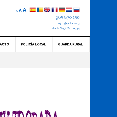
Reducir
Tamaño
Aumentar
A
A
A
el
de
el
965 870 150
tamaño
letra
de
ayto@polop.org
tamaño
letra.
normal.
Avda Sagi Barba, 34
de
letra
ACTO
POLICÍA LOCAL
GUARDA RURAL