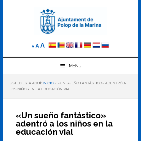
Saltar
Saltar
Saltar
a
al
al
la
contenido
pie
navegación
principal
de
principal
página
Reducir
Tamaño
Aumentar
A
A
A
el
de
el
tamaño
letra
de
tamaño
letra.
MENU
normal.
de
USTED ESTÁ AQUÍ:
INICIO
/
«UN SUEÑO FANTÁSTICO» ADENTRÓ A
letra
LOS NIÑOS EN LA EDUCACIÓN VIAL
«Un sueño fantástico»
adentró a los niños en la
educación vial