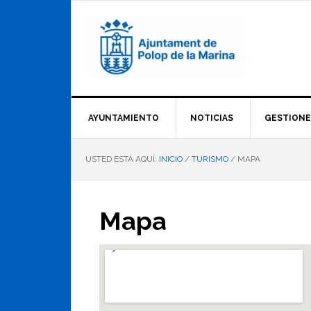
Saltar
Saltar
Saltar
a
al
al
la
contenido
pie
navegación
principal
de
principal
página
AYUNTAMIENTO
NOTICIAS
GESTIONE
USTED ESTÁ AQUÍ:
INICIO
/
TURISMO
/
MAPA
Mapa