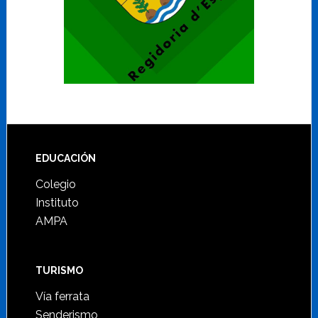
Footer
EDUCACIÓN
Colegio
Instituto
AMPA
TURISMO
Vía ferrata
Senderismo