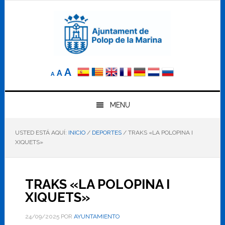
Saltar
Saltar
Saltar
a
al
al
la
contenido
pie
navegación
principal
de
principal
página
Reducir
Tamaño
Aumentar
A
A
A
el
de
el
tamaño
letra
de
tamaño
letra.
MENU
normal.
de
USTED ESTÁ AQUÍ:
INICIO
/
DEPORTES
/
TRAKS «LA POLOPINA I
letra
XIQUETS»
TRAKS «LA POLOPINA I
XIQUETS»
24/09/2025
POR
AYUNTAMIENTO