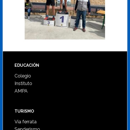
Footer
EDUCACIÓN
Colegio
Instituto
AMPA
TURISMO
Vía ferrata
Senderismo