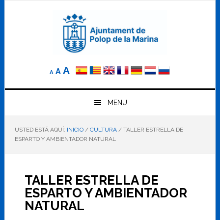
Saltar
Saltar
Saltar
a
al
al
la
contenido
pie
navegación
principal
de
principal
página
Reducir
Tamaño
Aumentar
A
A
A
el
de
el
tamaño
letra
de
tamaño
letra.
MENU
normal.
de
USTED ESTÁ AQUÍ:
INICIO
/
CULTURA
/
TALLER ESTRELLA DE
letra
ESPARTO Y AMBIENTADOR NATURAL
TALLER ESTRELLA DE
ESPARTO Y AMBIENTADOR
NATURAL