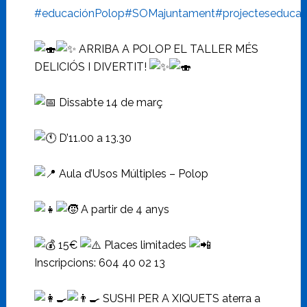
#educaciónPolop
#SOMajuntament
#projecteseducati
ARRIBA A POLOP EL TALLER MÉS
DELICIÓS I DIVERTIT!
Dissabte 14 de març
D’11.00 a 13.30
Aula d’Usos Múltiples – Polop
A partir de 4 anys
15€
Places limitades
Inscripcions: 604 40 02 13
SUSHI PER A XIQUETS aterra a