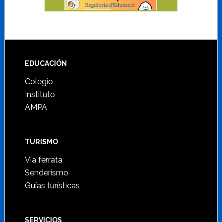
Footer
EDUCACIÓN
Colegio
Instituto
AMPA
TURISMO
Vía ferrata
Senderismo
Guías turísticas
SERVICIOS