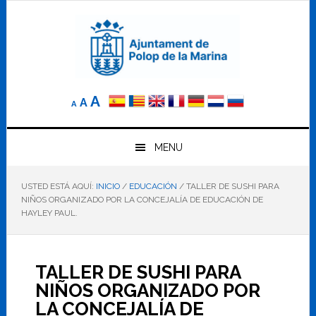
Saltar
Saltar
Saltar
a
al
al
la
contenido
pie
navegación
principal
de
principal
página
Reducir
Tamaño
Aumentar
A
A
A
el
de
el
tamaño
letra
de
tamaño
letra.
MENU
normal.
de
USTED ESTÁ AQUÍ:
INICIO
/
EDUCACIÓN
/
TALLER DE SUSHI PARA
letra
NIÑOS ORGANIZADO POR LA CONCEJALÍA DE EDUCACIÓN DE
HAYLEY PAUL.
TALLER DE SUSHI PARA
NIÑOS ORGANIZADO POR
LA CONCEJALÍA DE