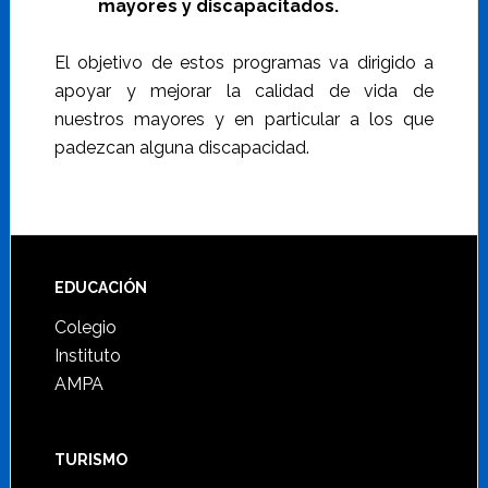
mayores y discapacitados.
El objetivo de estos programas va dirigido a
apoyar y mejorar la calidad de vida de
nuestros mayores y en particular a los que
padezcan alguna discapacidad.
Footer
EDUCACIÓN
Colegio
Instituto
AMPA
TURISMO