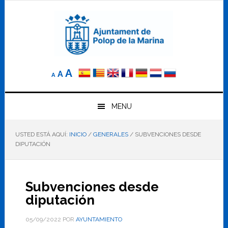
Saltar
Saltar
Saltar
a
al
al
la
contenido
pie
navegación
principal
de
principal
página
Reducir
Tamaño
Aumentar
A
A
A
el
de
el
tamaño
letra
de
tamaño
letra.
MENU
normal.
de
USTED ESTÁ AQUÍ:
INICIO
/
GENERALES
/
SUBVENCIONES DESDE
letra
DIPUTACIÓN
Subvenciones desde
diputación
05/09/2022
POR
AYUNTAMIENTO