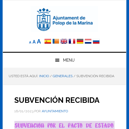
Saltar
Saltar
Saltar
a
al
al
la
contenido
pie
navegación
principal
de
principal
página
Reducir
Tamaño
Aumentar
A
A
A
el
de
el
tamaño
letra
de
tamaño
letra.
MENU
normal.
de
USTED ESTÁ AQUÍ:
INICIO
/
GENERALES
/
SUBVENCIÓN RECIBIDA
letra
SUBVENCIÓN RECIBIDA
16/01/2023
POR
AYUNTAMIENTO