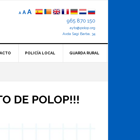
Reducir
Tamaño
Aumentar
A
A
A
el
de
el
965 870 150
tamaño
letra
de
ayto@polop.org
tamaño
letra.
normal.
Avda Sagi Barba, 34
de
letra
ACTO
POLICÍA LOCAL
GUARDA RURAL
 DE POLOP!!!