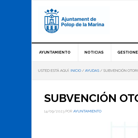
Saltar
Saltar
Saltar
a
al
al
la
contenido
pie
navegación
principal
de
principal
página
AYUNTAMIENTO
NOTICIAS
GESTIONE
USTED ESTÁ AQUÍ:
INICIO
/
AYUDAS
/
SUBVENCIÓN OTORG
SUBVENCIÓN OTO
14/09/2023
POR
AYUNTAMIENTO