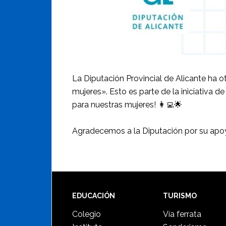
La Diputación Provincial de Alicante ha
mujeres». Esto es parte de la iniciativa 
para nuestras mujeres! 👩‍💻🌟
Agradecemos a la Diputación por su apoyo
Footer
EDUCACIÓN
TURISMO
Colegio
Vía ferrata