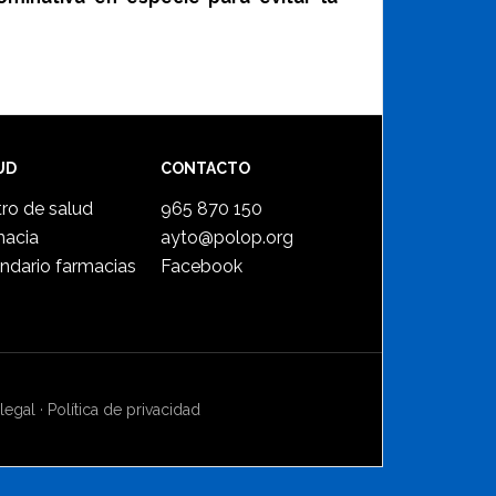
UD
CONTACTO
ro de salud
965 870 150
macia
ayto@polop.org
ndario farmacias
Facebook
legal
·
Política de privacidad