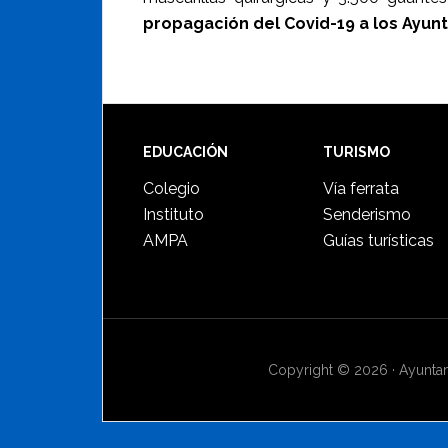
propagación del Covid-19 a los Ayun
Footer
EDUCACIÓN
TURISMO
Colegio
Vía ferrata
Instituto
Senderismo
AMPA
Guías turísticas
Copyright © 2026 · Ayuntami