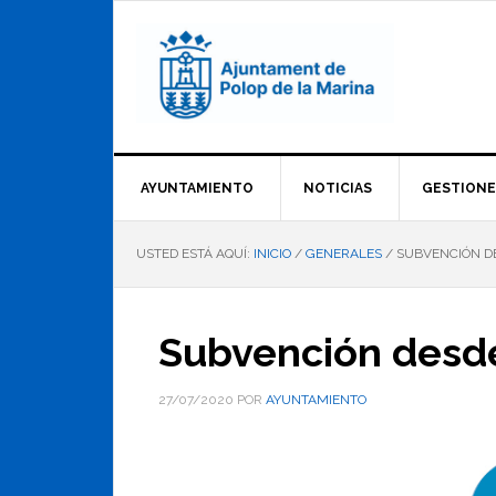
Saltar
Saltar
Saltar
a
al
al
la
contenido
pie
navegación
principal
de
principal
página
AYUNTAMIENTO
NOTICIAS
GESTIONE
USTED ESTÁ AQUÍ:
INICIO
/
GENERALES
/
SUBVENCIÓN DE
Subvención desde
27/07/2020
POR
AYUNTAMIENTO