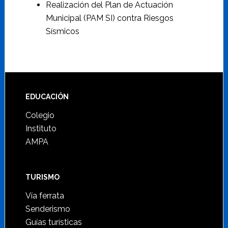
Realización del Plan de Actuación
Municipal (PAM SI) contra Riesgos
Sísmicos
Footer
EDUCACIÓN
Colegio
Instituto
AMPA
TURISMO
Vía ferrata
Senderismo
Guías turísticas