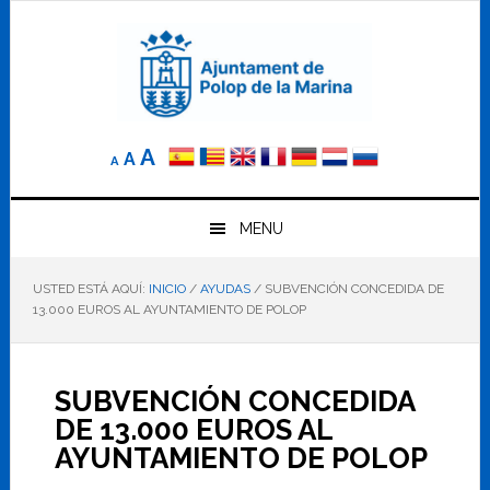
Saltar
Saltar
Saltar
a
al
al
la
contenido
pie
navegación
principal
de
principal
página
Reducir
Tamaño
Aumentar
A
A
A
el
de
el
tamaño
letra
de
tamaño
letra.
MENU
normal.
de
USTED ESTÁ AQUÍ:
INICIO
/
AYUDAS
/
SUBVENCIÓN CONCEDIDA DE
letra
13.000 EUROS AL AYUNTAMIENTO DE POLOP
SUBVENCIÓN CONCEDIDA
DE 13.000 EUROS AL
AYUNTAMIENTO DE POLOP