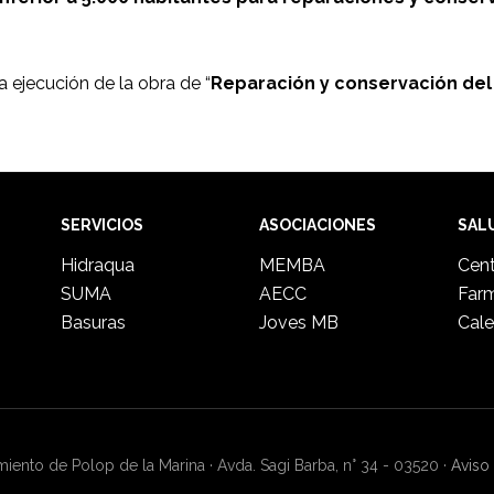
 ejecución de la obra de “
Reparación y conservación del
SERVICIOS
ASOCIACIONES
SAL
Hidraqua
MEMBA
Cent
SUMA
AECC
Far
Basuras
Joves MB
Cale
ento de Polop de la Marina · Avda. Sagi Barba, n° 34 - 03520 ·
Aviso 