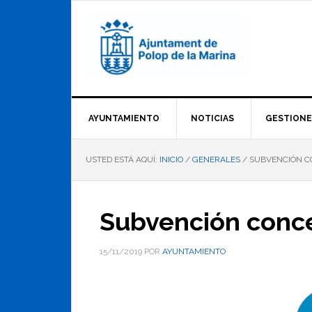
Saltar
Saltar
Saltar
a
al
al
la
contenido
pie
navegación
principal
de
principal
página
AYUNTAMIENTO
NOTICIAS
GESTIONE
USTED ESTÁ AQUÍ:
INICIO
/
GENERALES
/
SUBVENCIÓN C
Subvención conce
15/11/2019
POR
AYUNTAMIENTO