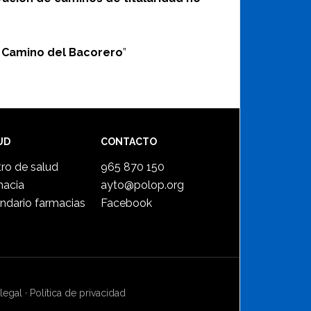
 Camino del Bacorero
”
UD
CONTACTO
ro de salud
965 870 150
macia
ayto@polop.org
ndario farmacias
Facebook
legal
·
Política de privacidad