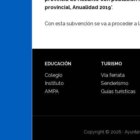
provincial, Anualidad 2019
”.
Con esta subvención se va a proceder a la
Footer
EDUCACIÓN
TURISMO
Colegio
Vía ferrata
Instituto
Senderismo
AMPA
Guías turísticas
Copyright © 2026 · Ayuntami