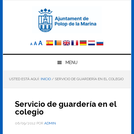
Saltar
Saltar
Saltar
a
al
al
la
contenido
pie
navegación
principal
de
principal
página
Reducir
Tamaño
Aumentar
A
A
A
el
de
el
tamaño
letra
de
tamaño
letra.
MENU
normal.
de
USTED ESTÁ AQUÍ:
INICIO
/
SERVICIO DE GUARDERÍA EN EL COLEGIO
letra
Servicio de guardería en el
colegio
06/09/2012
POR
ADMIN