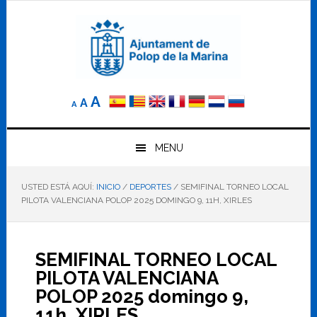
Saltar
Saltar
Saltar
a
al
al
la
contenido
pie
navegación
principal
de
principal
página
Reducir
Tamaño
Aumentar
A
A
A
el
de
el
tamaño
letra
de
tamaño
letra.
MENU
normal.
de
USTED ESTÁ AQUÍ:
INICIO
/
DEPORTES
/
SEMIFINAL TORNEO LOCAL
letra
PILOTA VALENCIANA POLOP 2025 DOMINGO 9, 11H, XIRLES
SEMIFINAL TORNEO LOCAL
PILOTA VALENCIANA
POLOP 2025 domingo 9,
11h, XIRLES