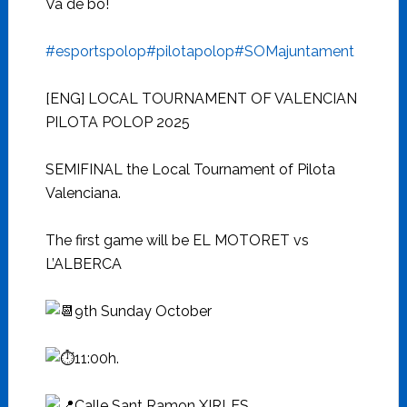
Va de bo!
#esportspolop
#pilotapolop
#SOMajuntament
[ENG] LOCAL TOURNAMENT OF VALENCIAN
PILOTA POLOP 2025
SEMIFINAL the Local Tournament of Pilota
Valenciana.
The first game will be EL MOTORET vs
L’ALBERCA
9th Sunday October
11:00h.
Calle Sant Ramon XIRLES