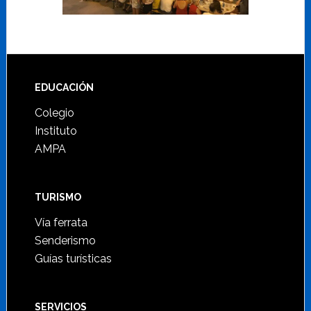
Footer
EDUCACIÓN
Colegio
Instituto
AMPA
TURISMO
Vía ferrata
Senderismo
Guías turísticas
SERVICIOS