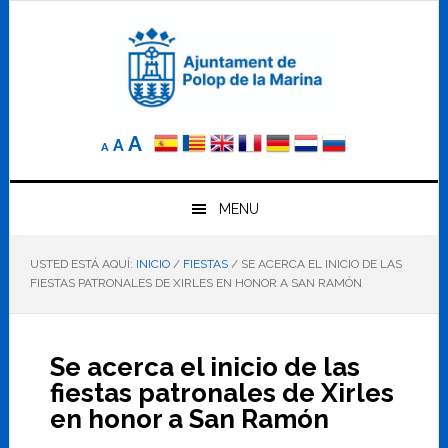
Saltar
Saltar
Saltar
a
al
al
la
contenido
pie
navegación
principal
de
principal
página
Reducir
Tamaño
Aumentar
A
A
A
el
de
el
tamaño
letra
de
tamaño
letra.
MENU
normal.
de
USTED ESTÁ AQUÍ:
INICIO
/
FIESTAS
/
SE ACERCA EL INICIO DE LAS
letra
FIESTAS PATRONALES DE XIRLES EN HONOR A SAN RAMÓN
Se acerca el inicio de las
fiestas patronales de Xirles
en honor a San Ramón